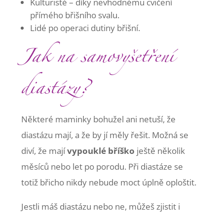
Kulturisté – díky nevhodnému cvičení
přímého břišního svalu.
Lidé po operaci dutiny břišní.
Jak na samovyšetření
diastázy?
Některé maminky bohužel ani netuší, že
diastázu mají, a že by jí měly řešit. Možná se
diví, že mají
vypouklé bříško
ještě několik
měsíců nebo let po porodu. Při diastáze se
totiž břicho nikdy nebude moct úplně oploštit.
Jestli máš diastázu nebo ne, můžeš zjistit i