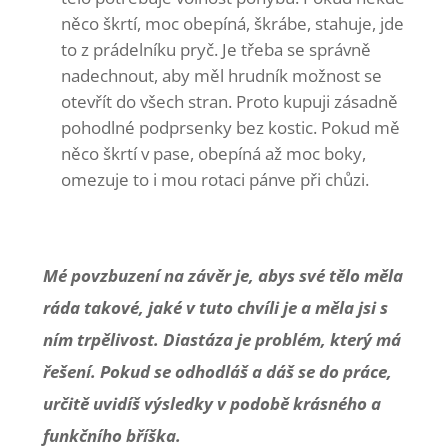
něco škrtí, moc obepíná, škrábe, stahuje, jde
to z prádelníku pryč. Je třeba se správně
nadechnout, aby měl hrudník možnost se
otevřít do všech stran. Proto kupuji zásadně
pohodlné podprsenky bez kostic. Pokud mě
něco škrtí v pase, obepíná až moc boky,
omezuje to i mou rotaci pánve při chůzi.
Mé povzbuzení na závěr je, abys své tělo měla
ráda takové, jaké v tuto chvíli je a měla jsi s
ním trpělivost. Diastáza je problém, který má
řešení. Pokud se odhodláš a dáš se do práce,
určitě uvidíš výsledky v podobě krásného a
funkčního bříška.