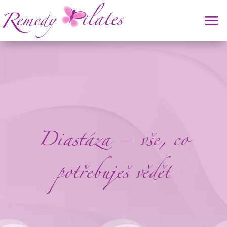
Diastáza – vše, co
potřebuješ vědět