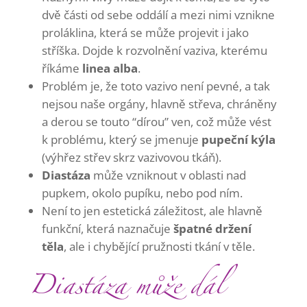
dvě části od sebe oddálí a mezi nimi vznikne
proláklina, která se může projevit i jako
stříška. Dojde k rozvolnění vaziva, kterému
říkáme
linea alba
.
Problém je, že toto vazivo není pevné, a tak
nejsou naše orgány, hlavně střeva, chráněny
a derou se touto “dírou” ven, což může vést
k problému, který se jmenuje
pupeční kýla
(výhřez střev skrz vazivovou tkáň).
Diastáza
může vzniknout v oblasti nad
pupkem, okolo pupíku, nebo pod ním.
Není to jen estetická záležitost, ale hlavně
funkční, která naznačuje
špatné držení
těla
, ale i chybějící pružnosti tkání v těle.
Diastáza může dál