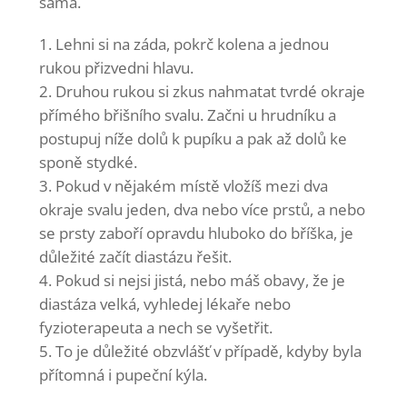
sama.
Lehni si na záda, pokrč kolena a jednou
rukou přizvedni hlavu.
Druhou rukou si zkus nahmatat tvrdé okraje
přímého břišního svalu. Začni u hrudníku a
postupuj níže dolů k pupíku a pak až dolů ke
sponě stydké.
Pokud v nějakém místě vložíš mezi dva
okraje svalu jeden, dva nebo více prstů, a nebo
se prsty zaboří opravdu hluboko do bříška, je
důležité začít diastázu řešit.
Pokud si nejsi jistá, nebo máš obavy, že je
diastáza velká, vyhledej lékaře nebo
fyzioterapeuta a nech se vyšetřit.
To je důležité obzvlášť v případě, kdyby byla
přítomná i pupeční kýla.