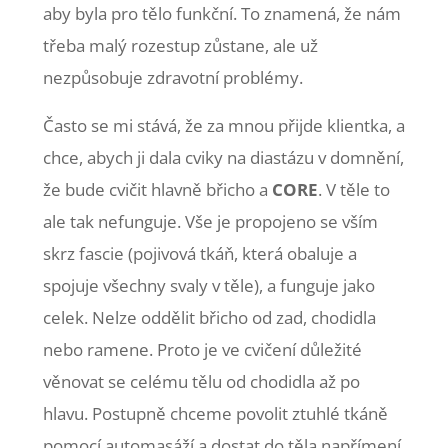
aby byla pro tělo funkční. To znamená, že nám
třeba malý rozestup zůstane, ale už
nezpůsobuje zdravotní problémy.
Často se mi stává, že za mnou přijde klientka, a
chce, abych ji dala cviky na diastázu v domnění,
že bude cvičit hlavně břicho a
CORE
. V těle to
ale tak nefunguje. Vše je propojeno se vším
skrz fascie (pojivová tkáň, která obaluje a
spojuje všechny svaly v těle), a funguje jako
celek. Nelze oddělit břicho od zad, chodidla
nebo ramene. Proto je ve cvičení důležité
věnovat se celému tělu od chodidla až po
hlavu. Postupně chceme povolit ztuhlé tkáně
pomocí automasáží a dostat do těla napřímení,