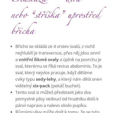
Diastáza – “díra”
nebo “stříška” uprostřed
břicha
Břicho se skládá ze 4 vrstev svalů, z nichž
nejhlubší je transversus, přes něj jdou zevní
a
vnitřní šikmé svaly
a úplně na povrchu je
sval, kterému se říká rectus abdominis. To je
sval, který nejvíce pracuje, když děláme
cviky typu
sedy-lehy
, a který nám dělá onen
viditelný
six-pack
(pekáč buchet).
Tento sval si můžeš představit jako dva
pomyslné pásy vedoucí od hrudníku dolů k
pánvi napravo a nalevo okolo pupíku.
Různými vlivy může dojít k tomu, že se tyto