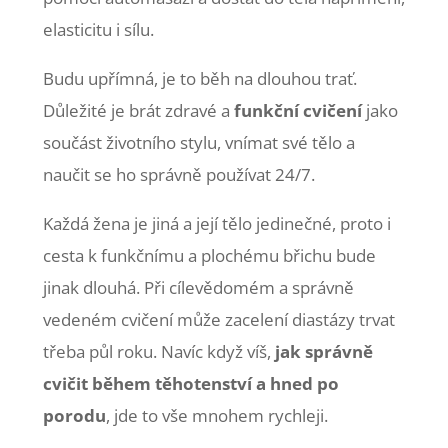
elasticitu i sílu.
Budu upřímná, je to běh na dlouhou trať.
Důležité je brát zdravé a
funkční cvičení
jako
součást životního stylu, vnímat své tělo a
naučit se ho správně používat 24/7.
Každá žena je jiná a její tělo jedinečné, proto i
cesta k funkčnímu a plochému břichu bude
jinak dlouhá. Při cílevědomém a správně
vedeném cvičení může zacelení diastázy trvat
třeba půl roku. Navíc když víš,
jak správně
cvičit během těhotenství a hned
po
porodu
, jde to vše mnohem rychleji.