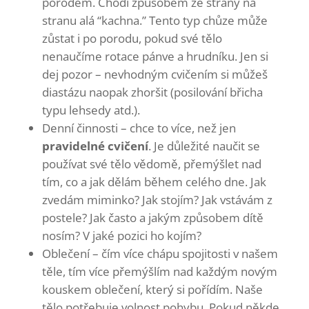
porodem. Chodí způsobem ze strany na
stranu alá “kachna.” Tento typ chůze může
zůstat i po porodu, pokud své tělo
nenaučíme rotace pánve a hrudníku. Jen si
dej pozor – nevhodným cvičením si můžeš
diastázu naopak zhoršit (posilování břicha
typu lehsedy atd.).
Denní činnosti – chce to více, než jen
pravidelné cvičení
. Je důležité naučit se
používat své tělo vědomě, přemýšlet nad
tím, co a jak dělám během celého dne. Jak
zvedám miminko? Jak stojím? Jak vstávám z
postele? Jak často a jakým způsobem dítě
nosím? V jaké pozici ho kojím?
Oblečení – čím více chápu spojitosti v našem
těle, tím více přemýšlím nad každým novým
kouskem oblečení, který si pořídím. Naše
tělo potřebuje volnost pohybu. Pokud někde