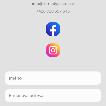
info@remedypilates.cz
+420 720 557 515