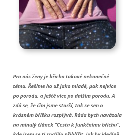
Pro nás ženy je břicho takové nekonečné
téma. Řešíme ho už jako mladé, pak nejvíce
po porodu, a ještě více po dalším porodu. A
zdá se, že čím jsme starší, tak se sen
o
krásném bříšku rozplývá. Ráda bych navázala
na minulý článek “Cesta k funkčnímu břichu”
,
kde jsem se ti snažila přiblížit, jak by ideálně