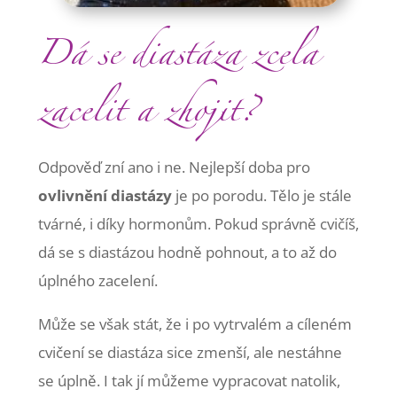
Dá se diastáza zcela
zacelit a zhojit?
Odpověď zní ano i ne. Nejlepší doba pro
ovlivnění diastázy
je po porodu. Tělo je stále
tvárné, i díky hormonům. Pokud správně cvičíš,
dá se s diastázou hodně pohnout, a to až do
úplného zacelení.
Může se však stát, že i po vytrvalém a cíleném
cvičení se diastáza sice zmenší, ale nestáhne
se úplně. I tak jí můžeme vypracovat natolik,