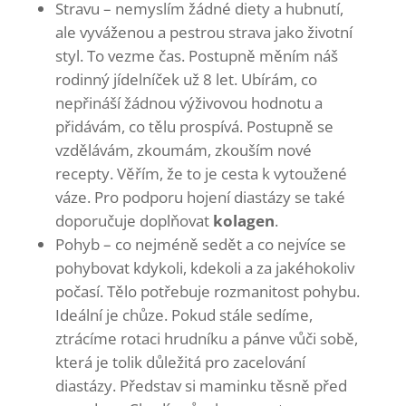
Stravu – nemyslím žádné diety a hubnutí,
ale vyváženou a pestrou strava jako životní
styl. To vezme čas. Postupně měním náš
rodinný jídelníček už 8 let. Ubírám, co
nepřináší žádnou výživovou hodnotu a
přidávám, co tělu prospívá. Postupně se
vzdělávám, zkoumám, zkouším nové
recepty. Věřím, že to je cesta k vytoužené
váze. Pro podporu hojení diastázy se také
doporučuje doplňovat
kolagen
.
Pohyb – co nejméně sedět a co nejvíce se
pohybovat kdykoli, kdekoli a za jakéhokoliv
počasí. Tělo potřebuje rozmanitost pohybu.
Ideální je chůze. Pokud stále sedíme,
ztrácíme rotaci hrudníku a pánve vůči sobě,
která je tolik důležitá pro zacelování
diastázy. Představ si maminku těsně před