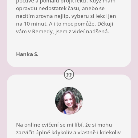
poctivě a pomalu projít lekci. Když mám
opravdu nedostatek času, anebo se
necítím zrovna nejlíp, vyberu si lekci jen
na 10 minut. A i to moc pomůže. Děkuji
vám v Remedy, jsem z videí nadšená.
Hanka S.
Na online cvičení se mi líbí, že si mohu
zacvičit úplně kdykoliv a vlastně i kdekoliv