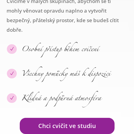
Cvičíme v malých skupinách, abychom se ti
mohly věnovat opravdu naplno a vytvořit
bezpečný, přátelský prostor, kde se budeš cítit
dobře.
Osobní přístup během cvičení
N
Všechny pomůcky máš k dispozici
N
Klidná a podpůrná atmosféra
N
Chci cvičit ve studiu