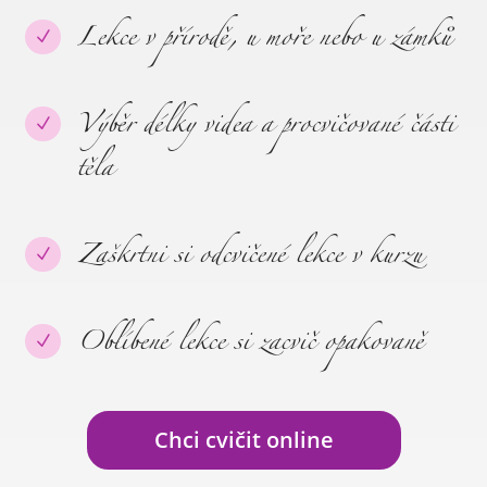
Lekce v přírodě, u moře nebo u zámků
N
Výběr délky videa a procvičované části
N
těla
Zaškrtni si odcvičené lekce v kurzu
N
Oblíbené lekce si zacvič opakovaně
N
Chci cvičit online