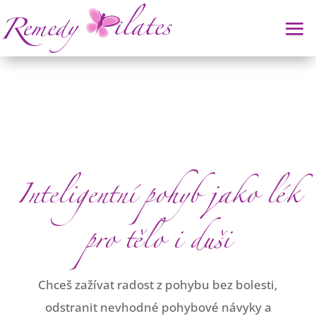
Inteligentní pohyb jako lék
pro tělo i duši
Chceš zažívat radost z pohybu bez bolesti,
odstranit nevhodné pohybové návyky a