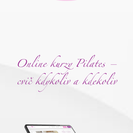
Online kurzy Pilates –
cvič kdykoliv a kdekoliv