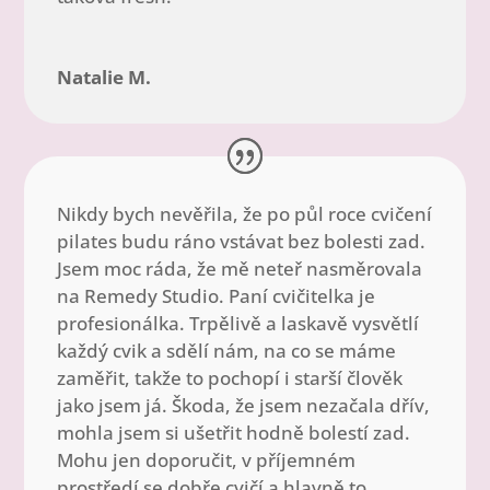
Natalie M.
Nikdy bych nevěřila, že po půl roce cvičení
pilates budu ráno vstávat bez bolesti zad.
Jsem moc ráda, že mě neteř nasměrovala
na Remedy Studio. Paní cvičitelka je
profesionálka. Trpělivě a laskavě vysvětlí
každý cvik a sdělí nám, na co se máme
zaměřit, takže to pochopí i starší člověk
jako jsem já. Škoda, že jsem nezačala dřív,
mohla jsem si ušetřit hodně bolestí zad.
Mohu jen doporučit, v příjemném
prostředí se dobře cvičí a hlavně to